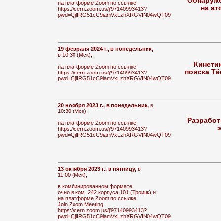
Обнаруже
на платформе Zoom по ссылке:
на ат
https://cern.zoom.us/j/97140993413?
pwd=QjlIRG51cC9iamVxLzhXRGVIN04wQT09
19 февраля 2024 г., в понедельник,
в 10:30 (Мск),
Кинети
на платформе Zoom по ссылке:
поиска Тё
https://cern.zoom.us/j/97140993413?
pwd=QjlIRG51cC9iamVxLzhXRGVIN04wQT09
20 ноября 2023 г., в понедельник,
в
10:30 (Мск),
Разработ
на платформе Zoom по ссылке:
э
https://cern.zoom.us/j/97140993413?
pwd=QjlIRG51cC9iamVxLzhXRGVIN04wQT09
13 октября 2023 г., в пятницу,
в
11:00 (Мск),
в комбинированном формате:
очно в ком. 242 корпуса 101 (Троицк) и
на платформе Zoom по ссылке:
Join Zoom Meeting
https://cern.zoom.us/j/97140993413?
pwd=QjlIRG51cC9iamVxLzhXRGVIN04wQT09