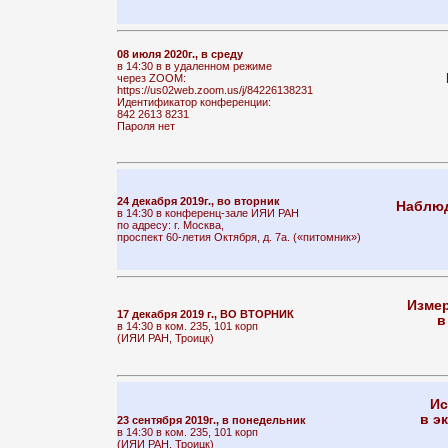
08 июля 2020г., в среду
в 14:30 в в удаленном режиме
через ZOOM:
https://us02web.zoom.us/j/84226138231
Идентификатор конференции:
842 2613 8231
Пароля нет
24 декабря 2019г., во вторник
Наблюд
в 14:30 в конференц-зале ИЯИ РАН
по адресу: г. Москва,
проспект 60-летия Октября, д. 7а. («питомник»)
Измер
17 декабря 2019 г., ВО ВТОРНИК
в
в 14:30 в ком. 235, 101 корп
(ИЯИ РАН, Троицк)
Ис
в э
23 сентября 2019г., в понедельник
в 14:30 в ком. 235, 101 корп
(ИЯИ РАН, Троицк)