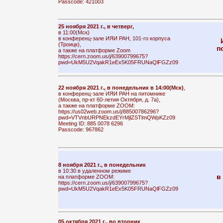
Passcode: 421003
25 ноября 2021 г., в четверг,
в 11:00(Мск)
в конференц-зале ИЯИ РАН, 101-го корпуса
(Троицк),
п
а также на платформе Zoom
https://cern.zoom.us/j/63900799675?
pwd=UkM5U2VqakR1eEx5K05FRUNaQlFGZz09
22 ноября 2021 г., в понедельник в 14:00(Мск)
,
в конференц-зале ИЯИ РАН на питомнике
(Москва, пр-кт 60-летия Октября, д. 7а),
а также на платформе ZOOM:
https://us02web.zoom.us/j/88500786296?
pwd=VTVnbURPNEkzdEYrMjlZSTlmQWpKZz09
Meeting ID: 885 0078 6296
Passcode: 967862
8 ноября 2021 г., в понедельник
в 10:30 в удаленном режиме
в
на платформе ZOOM:
https://cern.zoom.us/j/63900799675?
pwd=UkM5U2VqakR1eEx5K05FRUNaQlFGZz09
05 октября 2021 г., во вторник