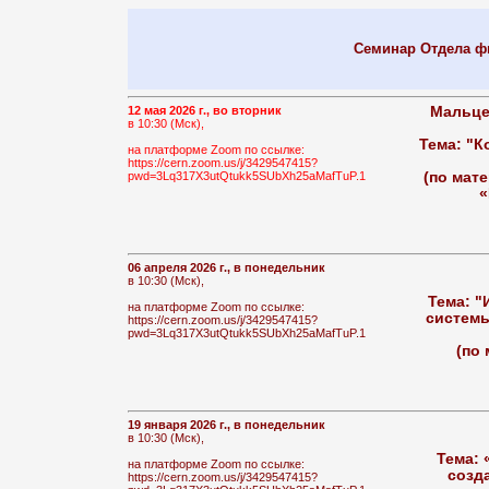
Семинар Отдела ф
12 мая 2026 г., во вторник
Мальце
в 10:30 (Мск),
Тема: "К
на платформе Zoom по ссылке:
https://cern.zoom.us/j/3429547415?
pwd=3Lq317X3utQtukk5SUbXh25aMafTuP.1
(по мат
«
06 апреля 2026 г., в понедельник
в 10:30 (Мск),
Тема: "
на платформе Zoom по ссылке:
системы
https://cern.zoom.us/j/3429547415?
pwd=3Lq317X3utQtukk5SUbXh25aMafTuP.1
(по 
19 января 2026 г., в понедельник
в 10:30 (Мск),
Тема: 
на платформе Zoom по ссылке:
созд
https://cern.zoom.us/j/3429547415?