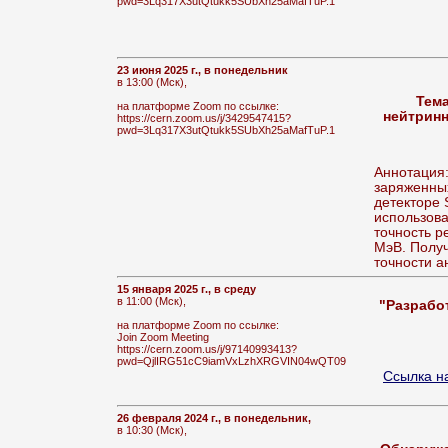
pwd=3Lq317X3utQtukk5SUbXh25aMafTuP.1
23 июня 2025 г., в понедельник
в 13:00 (Мск),
Тема
на платформе Zoom по ссылке:
нейтринн
https://cern.zoom.us/j/3429547415?
pwd=3Lq317X3utQtukk5SUbXh25aMafTuP.1
Аннотация
заряженных
детекторе 
использова
точность р
МэВ. Получ
точности а
15 января 2025 г., в среду
в 11:00 (Мск),
"Разрабо
на платформе Zoom по ссылке:
Join Zoom Meeting
https://cern.zoom.us/j/97140993413?
pwd=QjlIRG51cC9iamVxLzhXRGVIN04wQT09
Cсылка на
26 февраля 2024 г., в понедельник,
в 10:30 (Мск),