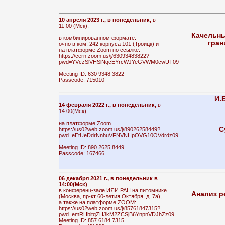
10 апреля 2023 г., в понедельник,
в
11:00 (Мск),
Качельны
в комбинированном формате:
гран
очно в ком. 242 корпуса 101 (Троицк) и
на платформе Zoom по ссылке:
https://cern.zoom.us/j/63093483822?
pwd=YVczSlVHSlNqcEYrcWJYeGVWM0cwUT09
Meeting ID: 630 9348 3822
Passcode: 715010
И.
14 февраля 2022 г., в понедельник,
в
14:00(Мск)
на платформе Zoom
С
https://us02web.zoom.us/j/89026258449?
pwd=eEtUeDdrNnhuVFNVNHpOVG10OVdrdz09
Meeting ID: 890 2625 8449
Passcode: 167466
06 декабря 2021 г., в понедельник в
14:00(Мск)
,
в конференц-зале ИЯИ РАН на питомнике
Анализ р
(Москва, пр-кт 60-летия Октября, д. 7а),
а также на платформе ZOOM:
https://us02web.zoom.us/j/85761847315?
pwd=emRHbitqZHJkM2ZCSjB6YnpnVDJhZz09
Meeting ID: 857 6184 7315