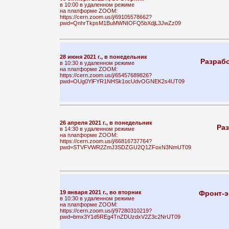
в 10:00 в удаленном режиме
на платформе ZOOM:
https://cern.zoom.us/j/69105578662?
pwd=QnhrTkpsM1BuMWNIOFQ5bXdjL3JwZz09
28 июня 2021 г., в понедельник
Разрабо
в 10:30 в удаленном режиме
на платформе ZOOM:
https://cern.zoom.us/j/65457689826?
pwd=OUg0YlFYR1NHSk1ocUdvOGNEK2s4UT09
26 апреля 2021 г., в понедельник
Раз
в 14:30 в удаленном режиме
на платформе ZOOM:
https://cern.zoom.us/j/66816737764?
pwd=STVFVWR2ZmJ3SDZGU2Q1ZFoxN3NmUT09
19 января 2021 г., во вторник
Фронт-э
в 10:30 в удаленном режиме
на платформе ZOOM:
https://cern.zoom.us/j/97280310219?
pwd=bmx3Y1d5REg4TnZDUzdxV2Z3c2NrUT09