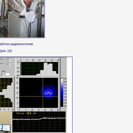
аботке радиоизотопов.
рис.10).