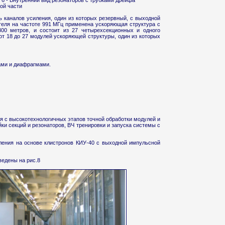
 6 - Внутренний вид резонаторов с трубками дрейфа
ой части
 каналов усиления, один из которых резервный, с выходной
еля на частоте 991 МГц применена ускоряющая структура с
0 метров, и состоит из 27 четырехсекционных и одного
от 18 до 27 модулей ускоряющей структуры, один из которых
ами и диафрагмами.
я с высокотехнологичных этапов точной обработки модулей и
и секций и резонаторов, ВЧ тренировки и запуска системы с
ления на основе клистронов КИУ-40 с выходной импульсной
ведены на рис.8