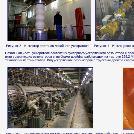
Рисунок 3 - Инжектор протонов линейного ускорителя
Рисунок 4 - Инжекционные
Начальная часть ускорителя состоит из бустерного ускоряющего резонатора с пр
пяти ускоряющих резонаторов с трубками дрейфа, работающих на частоте 198,2 М
технологии из триметалла. Вид ускоряющих резонаторов с трубками дрейфа снаружи