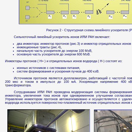
Рисунок 2 - Структурная схема линейного ускорителя 
Сильноточный линейный ускоритель ионов ИЯИ РАН включает:
два инжектора: инжектор протонов (рис.3) и инжектор отрицательных ионов
инжекционные тракты (рис.4),
начальную часть ускорителя до энергии 100 МэВ,
основную часть ускорителя до энергии 600 МэВ.
Инжекторы протонов ( Н+ ) и отрицательных ионов водорода ( Н-) состоят из:
ионных источников с системами питания,
систем формирования и ускорения пучков до 400 кэВ.
Источником протонов является дуоплазматрон, работающий с частотой пов
200 мкс и током в импульсе до 100 мА. Ускоряющее напряжение 400 кВ
трансформатора.
Сотрудниками ИЯИ РАН проведена модернизация системы формирования 
инжектора, увеличения тока ионов при одновременном улучшении согласован
Управление инжектором протонов автоматизировано и осуществляется с удален
водорода используется поверхностно-плазменный источник отрицательных ионов 