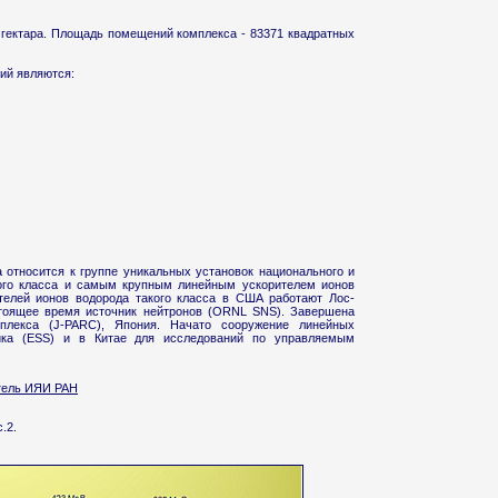
 гектара. Площадь помещений комплекса - 83371 квадратных
ий являются:
относится к группе уникальных установок национального и
ного класса и самым крупным линейным ускорителем ионов
телей ионов водорода такого класса в США работают Лос-
тоящее время источник нейтронов (ORNL SNS). Завершена
мплекса (J-PARC), Япония. Начато сооружение линейных
ника (ESS) и в Китае для исследований по управляемым
тель ИЯИ РАН
.2.