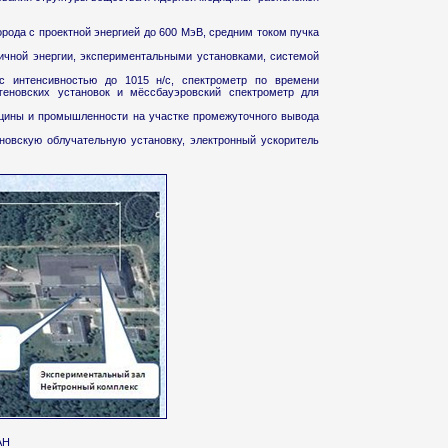
рода с проектной энергией до 600 МэВ, средним током пучка
ичной энергии, экспериментальными установками, системой
с интенсивностью до 1015 н/с, спектрометр по времени
тгеновских установок и мёссбауэровский спектрометр для
ицины и промышленности на участке промежуточного вывода
новскую облучательную установку, электронный ускоритель
АН