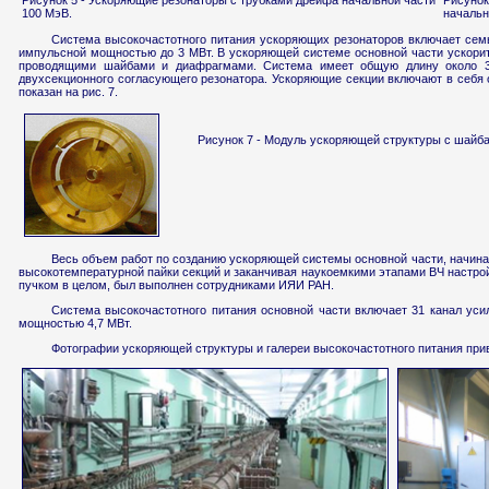
Рисунок 5 - Ускоряющие резонаторы с трубками дрейфа начальной части
Рисунок
100 МэВ.
начальн
Система высокочастотного питания ускоряющих резонаторов включает семь
импульсной мощностью до 3 МВт. В ускоряющей системе основной части ускорит
проводящими шайбами и диафрагмами. Система имеет общую длину около 30
двухсекционного согласующего резонатора. Ускоряющие секции включают в себя 
показан на рис. 7.
Рисунок 7 - Модуль ускоряющей структуры с шайб
Весь объем работ по созданию ускоряющей системы основной части, начина
высокотемпературной пайки секций и заканчивая наукоемкими этапами ВЧ настройк
пучком в целом, был выполнен сотрудниками ИЯИ РАН.
Система высокочастотного питания основной части включает 31 канал уси
мощностью 4,7 МВт.
Фотографии ускоряющей структуры и галереи высокочастотного питания при