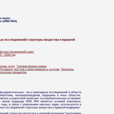
е науки
к (ИЯИ РАН)
ных исследований структуры вещества и ядерной
Научно-технический совет
П - 2026 год
ечень услуг
Типовая форма заявки
Регламент доступа к оборудованию и услугам
Перечень
гические параметры
 фундаментальных, так и прикладных исследований в области
нергетики, материаловедения, медицины и иных областях.
ственно ускорителей включают экспериментальные установки,
ь ионов водорода ИЯИ РАН является основой комплекса,
годы, в связи с изменением научных задач, используется и
онных исследований структуры вещества и ядерной медицины"
ований структуры вещества и ядерной медицины" расположен