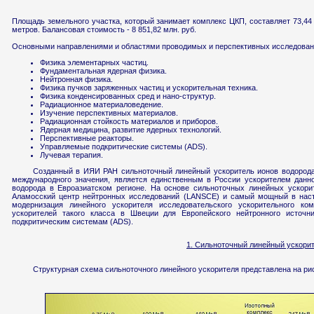
Площадь земельного участка, который занимает комплекс ЦКП, составляет 73,44
метров. Балансовая стоимость - 8 851,82 млн. руб.
Основными направлениями и областями проводимых и перспективных исследован
Физика элементарных частиц.
Фундаментальная ядерная физика.
Нейтронная физика.
Физика пучков заряженных частиц и ускорительная техника.
Физика конденсированных сред и нано-структур.
Радиационное материаловедение.
Изучение перспективных материалов.
Радиационная стойкость материалов и приборов.
Ядерная медицина, развитие ядерных технологий.
Перспективные реакторы.
Управляемые подкритические системы (ADS).
Лучевая терапия.
Созданный в ИЯИ РАН сильноточный линейный ускоритель ионов водорода 
международного значения, является единственным в России ускорителем дан
водорода в Евроазиатском регионе. На основе сильноточных линейных ускори
Аламосский центр нейтронных исследований (LANSCE) и самый мощный в нас
модернизация линейного ускорителя исследовательского ускорительного ко
ускорителей такого класса в Швеции для Европейского нейтронного источ
подкритическим системам (ADS).
1. Сильноточный линейный ускори
Структурная схема сильноточного линейного ускорителя представлена на рис