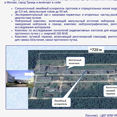
в Москве, город Троицк и включает в себя:
Сильноточный линейный ускоритель протонов и отрицательных ионов водо
до 0,5 мА, импульсным током до 50 мА.
Экспериментальный зал с каналами первичных и вторичных частиц разл
диагностики пучков.
Нейтронный комплекс, включающий импульсный источник нейтронов 
замедления нейтронов в свинце, комплекс нейтронографических, рен
исследования материалов.
Комплекс по исследованию технологий радиоактивных изотопов для мед
протонного пучка c с энергией 160 МэВ.
Комплекс лучевой терапии, включающий рентгеновский томограф, рентге
для гамма-облучения, канал протонного пучка.
Рисунок1 - ЦКП ИЯИ Р