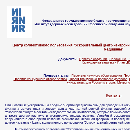
Федеральное государственное бюджетное учреждени
Институт ядерных исследований Российской академии нау
Центр коллективного пользования "Ускорительный центр нейтрон
медицины"
Документы:
Приказ о создании
Положение
Календарная загрузка - План ЦК
Пользователям:
Перечень научного оборудования
Пер
Правила конкурсного отбора заявок
Проект гражданско-правового договора
уникальных для России методик
Метроло
Контакты
Сильноточные ускорители на средние энергии предназначены для проведения как
физики атомного ядра и элементарных частиц, нейтронной физики, ядерной э
Ускорители входят в состав исследовательских комплексов, которые помимо соб
а также другую научную и инженерную инфраструктуру. Линейный ускорител
получившего в свое время название Московская мезонная фабрика. В последние 
другое название - Центр коллективного пользования "Ускорительный центр нейтр
Центр коллективного пользования "Ускорительный центр нейтронных исслед