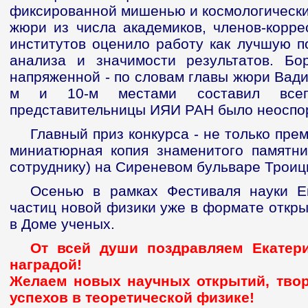
фиксированной мишенью и космологически
жюри из числа академиков, членов-корр
институтов оценило работу как лучшую п
анализа и значимости результатов. Б
напряженной - по словам главы жюри Вади
м и 10-м местами составил всег
представительницы ИЯИ РАН было неоспо
Главный приз конкурса - не только прем
миниатюрная копия знаменитого памятн
сотруднику) на Сиреневом бульваре Троиц
Осенью в рамках Фестиваля науки Е
частиц новой физики уже в формате откры
в Доме ученых.
От всей души поздравляем Екатер
наградой!
Желаем новых научных открытий, твор
успехов в теоретической физике!