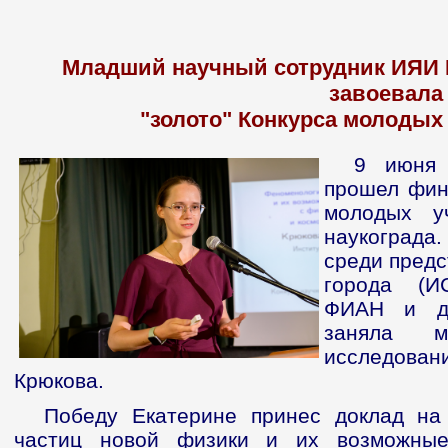
Младший научный сотрудник ИЯИ 
завоевала
"золото" Конкурса молодых
9 июня 
прошел фина
молодых у
наукограда.
среди предс
города (
ФИАН и др
заняла м
исследован
Крюкова.
Победу Екатерине принес доклад на
частиц новой физики и их возможные