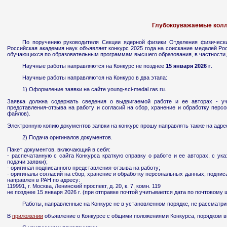
Глубокоуважаемые колл
По поручению руководителя Секции ядерной физики Отделения физическ
Российская академия наук объявляет конкурс 2025 года на соискание медалей Р
обучающихся по образовательным программам высшего образования, в частности,
Научные работы направляются на Конкурс не позднее
15 января 2026 г
.
Научные работы направляются на Конкурс в два этапа:
1) Оформление заявки на сайте young-sci-medal.ras.ru.
Заявка должна содержать сведения о выдвигаемой работе и ее авторах - уч
представления-отзыва на работу и согласий на сбор, хранение и обработку пер
файлов).
Электронную копию документов заявки на конкурс прошу направлять также на адре
2) Подача оригиналов документов.
Пакет документов, включающий в себя:
- распечатанную с сайта Конкурса краткую справку о работе и ее авторах, с у
подачи заявки);
- оригинал подписанного представления-отзыва на работу;
- оригиналы согласий на сбор, хранение и обработку персональных данных, подпи
направлен в РАН по адресу:
119991, г. Москва, Ленинский проспект, д. 20, к. 7, комн. 119
не позднее 15 января 2026 г. (при отправке почтой учитывается дата по почтовому
Работы, направленные на Конкурс не в установленном порядке, не рассматри
В
приложении
объявление о Конкурсе с общими положениями Конкурса, порядком в