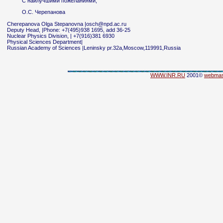
С наилучшими пожеланиями,
О.С. Черепанова
Cherepanova Olga Stepanovna |osch@npd.ac.ru
Deputy Head, |Phone: +7(495)938 1695, add 36-25
Nuclear Physics Division, | +7(916)381 6930
Physical Sciences Department|
Russian Academy of Sciences |Leninsky pr.32a,Moscow,119991,Russia
WWW.INR.RU
2001©
webmas