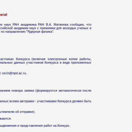
еги!
их наук РАН академика РАН В.А. Матвеева сообщаю, что
оссийской академии наук с премиями для молодых ученых и
 по направлению "Ядерная физика".
астниках Конкурса (включая электронные копии работы,
сональных данных участников Конкурса в виде приложенных
с osch@npd.ac.ru.
казанием номера заявки (формируется автоматически после
санных всеми авторами - участниками Конкурса должен быть
 штемпелю об отправке).
ваются.
ыдвижения и представления работ на Конкурс.