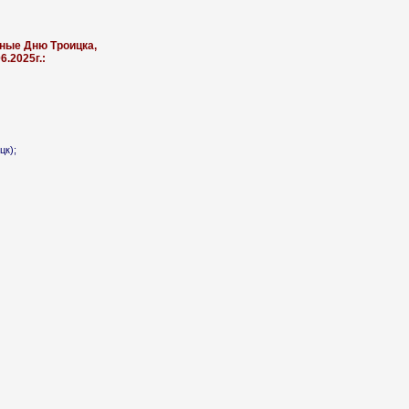
ные Дню Троицка,
6.2025г.:
цк);