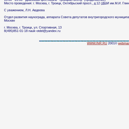
Место проведения: г. Москва, г. Троицк, Октябрьский просп., д.12 (ДШИ им.М.И. Глин
С уважением, Л.Н. Авдеева
Отдел развития наукограда, аппарата Совета депутатов внутригородского муниципал
Москве
г. Москва, г. Троицк, ул. Спортивная, 13
8(495)851-01-18 nauk-otdel@yandex.ru
WWW.INR.RU
2001©
webmas