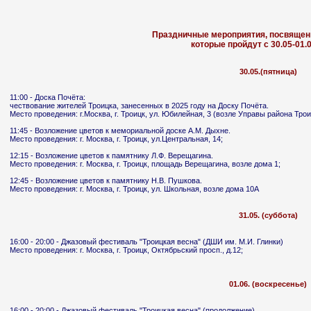
Праздничные мероприятия, посвящен
которые пройдут с 30.05-01.0
30.05.(пятница)
11:00 - Доска Почёта:
чествование жителей Троицка, занесенных в 2025 году на Доску Почёта.
Место проведения: г.Москва, г. Троицк, ул. Юбилейная, 3 (возле Управы района Трои
11:45 - Возложение цветов к мемориальной доске А.М. Дыхне.
Место проведения: г. Москва, г. Троицк, ул.Центральная, 14;
12:15 - Возложение цветов к памятнику Л.Ф. Верещагина.
Место проведения: г. Москва, г. Троицк, площадь Верещагина, возле дома 1;
12:45 - Возложение цветов к памятнику Н.В. Пушкова.
Место проведения: г. Москва, г. Троицк, ул. Школьная, возле дома 10А
31.05. (суббота)
16:00 - 20:00 - Джазовый фестиваль "Троицкая весна" (ДШИ им. М.И. Глинки)
Место проведения: г. Москва, г. Троицк, Октябрьский просп., д.12;
01.06. (воскресенье)
16:00 - 20:00 - Джазовый фестиваль "Троицкая весна" (продолжение)