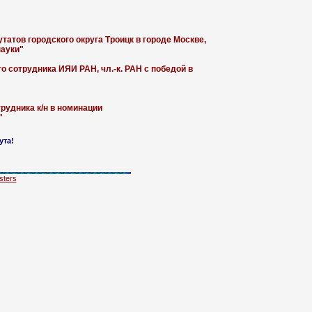
атов городского округа Троицк в городе Москве,
науки"
 сотрудника ИЯИ РАН, чл.-к. РАН с победой в
рудника к/н в номинации
"
ута!
ters