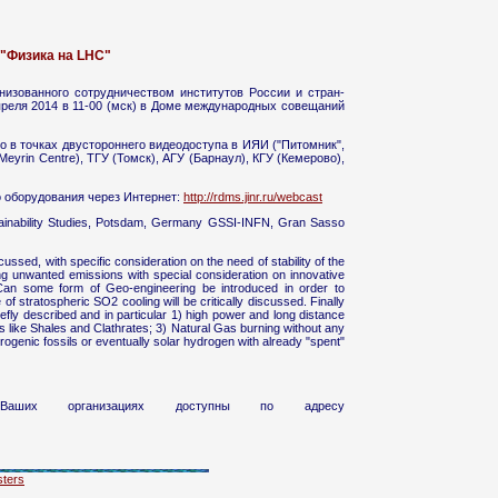
"Физика на LHC"
анизованного сотрудничеством институтов России и стран-
реля 2014 в 11-00 (мск) в Доме международных совещаний
о в точках двустороннего видеодоступа в ИЯИ ("Питомник",
yrin Centre), ТГУ (Томск), АГУ (Барнаул), КГУ (Кемерово),
 оборудования через Интернет:
http://rdms.jinr.ru/webcast
ainability Studies, Potsdam, Germany GSSI-INFN, Gran Sasso
ussed, with specific consideration on the need of stability of the
ing unwanted emissions with special consideration on innovative
. Can some form of Geo-engineering be introduced in order to
of stratospheric SO2 cooling will be critically discussed. Finally
efly described and in particular 1) high power and long distance
 like Shales and Clathrates; 3) Natural Gas burning without any
rogenic fossils or eventually solar hydrogen with already "spent"
аших организациях доступны по адресу
ters