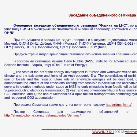
Заседание объединенного семинара 
Очередное заседание объединенного семинара "Физика на LHC"
, орг
участниц ОИЯИ в эксперименте "Компактный мюонный соленоид", состоится 23 ап
ОИЯИ.
Принять участие в заседании, задать вопросы и выступить в дискуссии можн
Москва), ОИЯИ (УНЦ, Дубна), ФИАН (Москва), ПИЯФ (Гатчина), ЦЕРН (354-1-019 - Me
ОГУ (Томск), НГТУ (Новосибирск), ЯрГУ (Ярославль), КНУ (Киев).
Предусмотрена видео-трансляция Семинара без использования специального
В программе семинара лекция Carlo Rubbia (IASS, Institute for Advanced Sust
Science Institute, L'Aquila, Italy) «The Future of Energy».
_The state of the art of the energy development in Europe and worldwide will be disc
climate and the existence and limits of an Anthropogenic Era. The potentialities of curb
use of fossils and the realistic future role of renewable energies will be described
compensate the effects of the emissions coming from fossils? In particular the alternative 
several innovative methods under study at IASS to curb emissions from fossils will be bri
Superconducting electricity transmission; 2) vast and unconventional Natural Gas sources
CO2 emission; and 4) the use of Methanol as a liquid fuel for transportation combining hyd
and recovered CO2 accumulation.
Программа Семинара также доступна по интернет-адресу
http://rdms.jinr.ru/
Постер Cеминара для размещения объявлений в В
http://shmatov.home.cern.ch/shmatov/doc/Seminar/
WWW.INR.RU
2001©
webmas