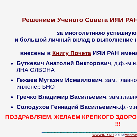
Решением Ученого Совета ИЯИ РАН 
за многолетнюю успешную
и большой личный вклад в выполнение 
внесены в
Книгу Почета
ИЯИ РАН имена
Буткевич Анатолий Викторович
, д.ф.-м.
ЛНА ОЛВЭНА
Гежаев Мугазим Исмаилович
, зам. главн
инженер БНО
Гречко Владимир Васильевич
, зам.глав
Солодухов Геннадий Васильевич
к.ф.-м.
ПОЗДРАВЛЯЕМ, ЖЕЛАЕМ КРЕПКОГО ЗДОР
!!!
WWW.INR.RU
2001©
webmas