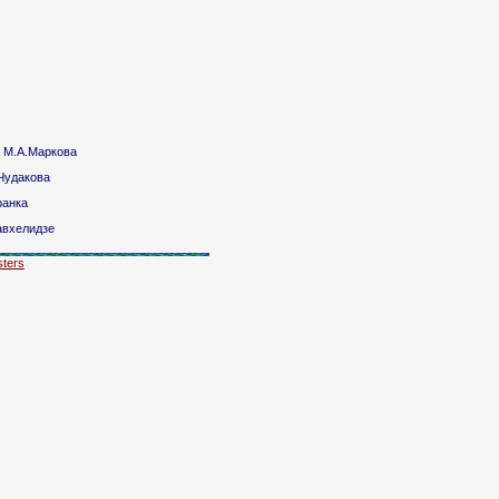
 М.А.Маркова
Чудакова
ранка
авхелидзе
ters