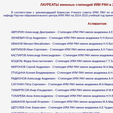
ЛАУРЕАТЫ именных стипендий ИЯИ РАН в 
В соответствии с рекомендацией Комиссии Ученого совета ИЯИ РАН по и
кафедр Научно-образовательного центра ИЯИ РАН на 2014-2015 учебный год приня
Аспирантам:
АВРОРИН Александр Дмитриевич - Стипендия ИЯИ РАН имени академика А.Е
ЗЕНКЕВИЧ Егор Андреевич - Стипендия ИЯИ РАН имени академика Н.Н.Бого
ИВАНОВ Михаил Михайлович - Стипендия ИЯИ РАН имени академика Н.Н.Бо
КАРПИКОВ Иван Сергеевич - Стипендия ИЯИ РАН имени академика А.Н.Тавх
КАСПАРОВ Александр Александрович - Стипендия ИЯИ РАН имени академика
КОШЕЛЬ Фёдор Константинович - Стипендия ИЯИ РАН имени академика Г.Т.З
МИРОНОВ Сергей Андреевич - Стипендия ИЯИ РАН имени академика М.А.Ма
ПТИЦЫНА Ксения Владимировна - Стипендия ИЯИ РАН имени академика А.Н
РАДИОНОВ Александр Андреевич - Стипендия ИЯИ РАН имени академика А.Н
САТУНИН Пётр Сергеевич - Стипендия ИЯИ РАН имени академика М.А.Марко
ТИМИРЯСОВ Инар Ильдарович - Стипендия ИЯИ РАН имени академика И.М.
ТОКАРЕВА Анна Александровна - Стипендия ИЯИ РАН имени академика Н.Н.
ШАБАНОВ Арсений Игоревич - Стипендия ИЯИ РАН имени академика М.А.Ма
ЩЁГОЛЕВ Олег Борисович - Стипендия ИЯИ РАН имени академика А.Е.Чудак