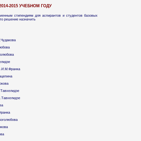
2014-2015 УЧЕБНОМ ГОДУ
менным стипендиям для аспирантов и студентов базовых
то решение назначить
.Чудакова
любова
голюбова
елидзе
 И.М.Франка
ацепина
ркова
.Тавхелидзе
.Тавхелидзе
ва
Франка
Боголюбова
ркова
ова