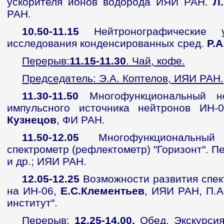
ускорителя ионов водорода ИЯИ РАН.
Л
РАН.
10.50-11.15
Нейтронографические
исследования конденсированных сред.
Р.
Перерыв:
11.15-11.30
. Чай, кофе.
Председатель: Э.А. Коптелов, ИЯИ РАН.
11.30-11.50
Многофункциональный не
импульсного источника нейтронов ИН-
Кузнецов
, ФИ РАН.
11.50-12.05
Многофункциональный 
спектрометр (рефлектометр) "Горизонт". П
и др.; ИЯИ РАН.
12.05-12.25
Возможности развития спек
на ИН-06,
Е.С.Клементьев
, ИЯИ РАН, П.А
институт".
Перерыв:
12.25-14.00.
Обед.
Экскурсия