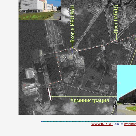
WWW.INR.RU
2001©
webmas