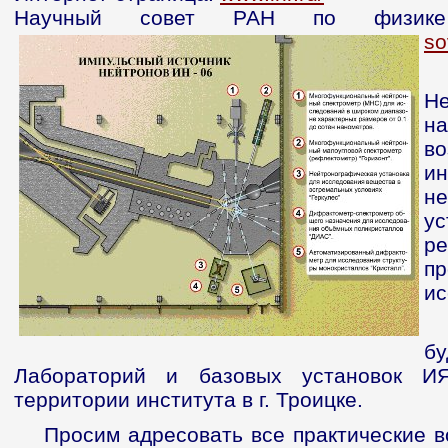
Научный совет РАН по физике 
so
Не
н
в
и
не
у
р
п
ис
бу
Лабораторий и базовых установок И
территории института в г. Троицке.
Просим адресовать все практические в