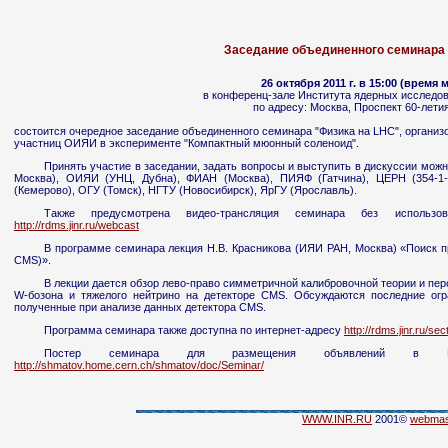
Заседание объединенного семинара 
26 октября 2011 г. в 15:00 (время
в конференц-зале Института ядерных исследо
по адресу: Москва, Проспект 60-лети
состоится очередное заседание объединенного семинара "Физика на LHC", организ
участниц ОИЯИ в эксперименте "Компактный мюонный соленоид".
Принять участие в заседании, задать вопросы и выступить в дискуссии можн
Москва), ОИЯИ (УНЦ, Дубна), ФИАН (Москва), ПИЯФ (Гатчина), ЦЕРН (354-1-А
(Кемерово), ОГУ (Томск), НГТУ (Новосибирск), ЯрГУ (Ярославль).
Также предусмотрена видео-трансляция cеминара без использов
http://rdms.jinr.ru/webcast
В программе семинара лекция Н.В. Красникова (ИЯИ РАН, Москва) «Поиск п
CMS)».
В лекции дается обзор лево-право симметричной калибровочной теории и пер
W-бозона и тяжелого нейтрино на детекторе CMS. Обсуждаются последние огр
полученные при анализе данных детектора CMS.
Программа cеминара также доступна по интернет-адресу
http://rdms.jinr.ru/se
Постер cеминара для размещения объявлений в В
http://shmatov.home.cern.ch/shmatov/doc/Seminar/
WWW.INR.RU
2001©
webmas