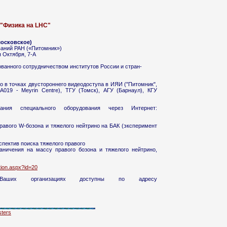
"Физика на LHC"
 московское)
ваний РАН («Питомник»)
я Октября, 7-А
ованного сотрудничеством институтов России и стран-
о в точках двустороннего видеодоступа в ИЯИ ("Питомник",
019 - Meyrin Centre), ТГУ (Томск), АГУ (Барнаул), КГУ
ания специального оборудования через Интернет:
равого W-бозона и тяжелого нейтрино на БАК (эксперимент
спектив поиска тяжелого правого
аничения на массу правого бозона и тяжелого нейтрино,
ction.aspx?id=20
аших организациях доступны по адресу
ters