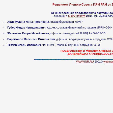
Решением Ученого Совета ИЯИ РАН от 1
за многолетнюю плодотворную деятельност
внесены в
Книгу Почета
ИЯИ РАН имена след
Авдокушина Нина Яковлевна
, старший лаборант ЛФЯР
Губер Федор Фридрихович
, к.ф.-м.н., старший научный сотрудник ЛРЯФ ОЭФ
Железных Игорь Михайлович
, к.ф.-м.н., заведующий ЛНМДН и ЭЧ ОФВЭ
Парамонов Валентин Витальевич
, д.ф.-м.н., ведущий научный сотрудник ОУК
Ткачев Игорь Иванович
, чл.-к. РАН, главный научный сотрудник ОТФ
ПОЗДРАВЛЯЕМ И ЖЕЛАЕМ КРЕПКОГ
ДАЛЬНЕЙШИХ КРУПНЫХ ДОСТИ
WWW.INR.RU
2001©
webmas