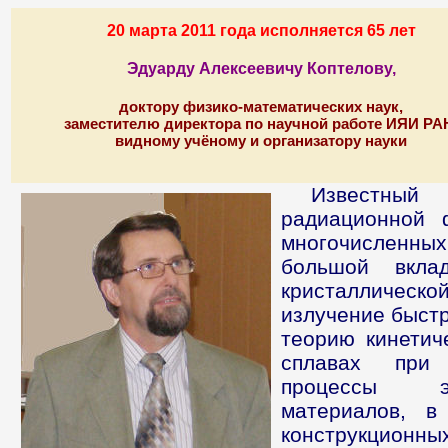
20 марта 2011 года исполняется 65 лет
Эдуарду Алексеевичу Коптелову,
доктору физико-математических наук,
заместителю директора по научной работе ИЯИ РА
видному учёному и организатору науки
Известный
радиационной 
многочисленных
большой вкла
кристаллическо
излучение быстр
теорию кинетич
сплавах при 
процессы эв
материалов, в
конструкционных