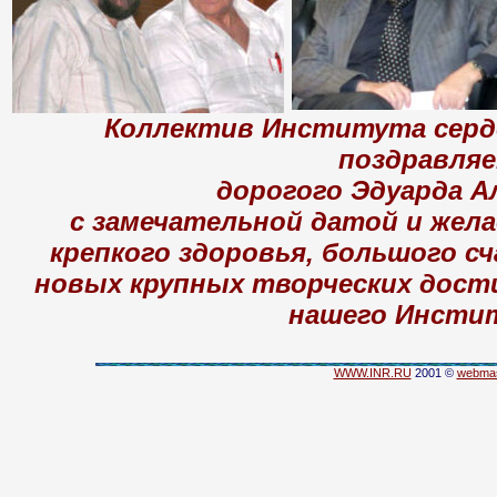
Коллектив Института серд
поздравля
дорогого Эдуарда А
с замечательной датой и жела
крепкого здоровья, большого сч
новых крупных творческих дости
нашего Инсти
WWW.INR.RU
2001 ©
webmas