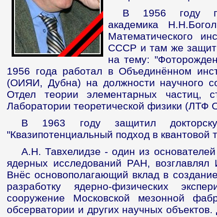
В 1956 году п
академика Н.Н.Бого
Математического ин
СССР и там же защит
на тему: "Фоторожден
1956 года работал в Объединённом инс
(ОИЯИ, Дубна) на должности научного со
Отдел теории элементарных частиц, с
Лаборатории теоретической физики (ЛТФ 
В 1963 году защитил докторск
"Квазипотенциальный подход в квантовой т
А.Н. Тавхелидзе - один из основателе
ядерных исследований РАН, возглавлял И
Внёс основополагающий вклад в создание
разработку ядерно-физических экспер
сооружение Московской мезонной фабр
обсерватории и других научных объектов.