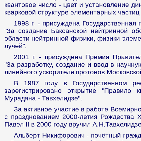
квантовое число - цвет и установление д
кварковой структуре элементарных частиц 
1998 г. - присуждена Государственная
"За создание Баксанской нейтринной об
области нейтринной физики, физики элеме
лучей".
2001 г. - присуждена Премия Правите
"За разработку, создание и ввод в научн
линейного ускорителя протонов Московско
В 1987 году в Государственном р
зарегистрировано открытие "Правило к
Мурадяна - Тавхелидзе".
За активное участие в работе Всемирн
с празднованием 2000-летия Рождества 
Павел II в 2000 году вручил А.Н.Тавхелидз
Альберт Никифорович - почётный гражд