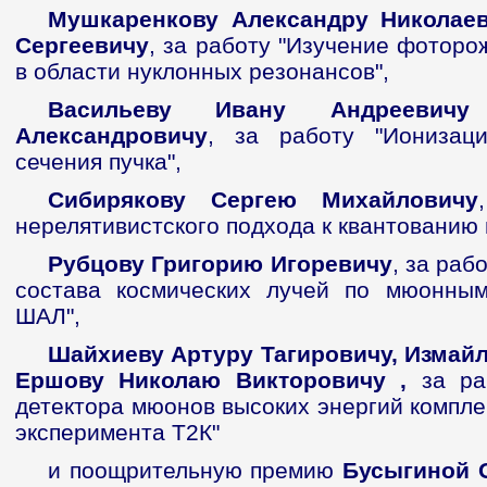
Мушкаренкову Александру Николаев
Сергеевичу
, за работу "Изучение фоторо
в области нуклонных резонансов",
Васильеву Ивану Андреевич
Александровичу
, за работу "Ионизац
сечения пучка",
Сибирякову Сергею Михайловичу
нерелятивистского подхода к квантованию 
Рубцову Григорию Игоревичу
, за раб
состава космических лучей по мюонным
ШАЛ",
Шайхиеву Артуру Тагировичу, Измай
Ершову Николаю Викторовичу ,
за ра
детектора мюонов высоких энергий компле
эксперимента Т2К"
и поощрительную премию
Бусыгиной 