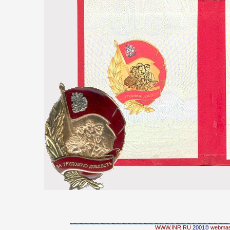
WWW.INR.RU
2001©
webmas