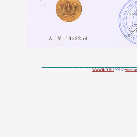
WWW.INR.RU
2001©
webmas