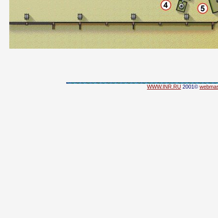
WWW.INR.RU
2001©
webmas