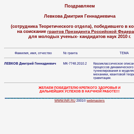
Поздравляем
Левкова Дмитрия Геннадиевича
(сотрудника Теоретического отдела), победившего в к
на соискание
грантов Президента Российской Федер
для молодых ученых- кандидатов наук 2010 г.
Фамилия, имя, отчество
№ гранта
ТЕМА
ЛЕВКОВ Дмитрий Геннадиевич
МК-7748.2010.2
Квазиклассическое описа
процессов динамического
туннелирования в моделя
механики, квантовой теор
гравитации.
ЖЕЛАЕМ ПОБЕДИТЕЛЮ КРЕПКОГО ЗДОРОВЬЯ И
ДАЛЬНЕЙШИХ УСПЕХОВ В НАУЧНОЙ РАБОТЕ!!!
WWW.INR.RU
2001©
webmasters