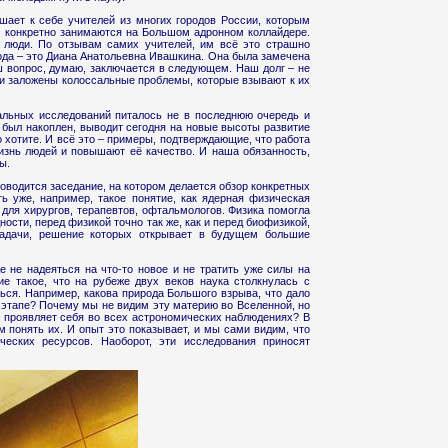
ает к себе учителей из многих городов России, которым
 конкретно занимаются на Большом адронном коллайдере.
е люди. По отзывам самих учителей, им всё это страшно
орода – это Диана Анатольевна Ивашкина. Она была замечена
ш вопрос, думаю, заключается в следующем. Наш долг – не
ки заложены колоссальные проблемы, которые взывают к их
альных исследований питалось не в последнюю очередь и
 был накоплен, выводит сегодня на новые высоты развитие
то хотите. И всё это – примеры, подтверждающие, что работа
знь людей и повышают её качество. И наша обязанность,
ы.
оводится заседание, на котором делается обзор конкретных
 уже, например, такое понятие, как ядерная физическая
 для хирургов, терапевтов, офтальмологов. Физика помогла
ости, перед физикой точно так же, как и перед биофизикой,
 задачи, решение которых открывает в будущем большие
е не надеяться на что-то новое и не тратить уже силы на
е такое, что на рубеже двух веков наука столкнулась с
ься. Например, какова природа Большого взрыва, что дало
 этапе? Почему мы не видим эту материю во Вселенной, но
я проявляет себя во всех астрономических наблюдениях? В
 понять их. И опыт это показывает, и мы сами видим, что
еских ресурсов. Наоборот, эти исследования приносят