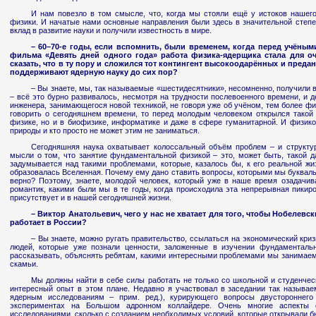
И нам повезло в том смысле, что, когда мы стояли ещё у истоков нашег
физики. И начатые нами основные направления были здесь в значительной степе
вклад в развитие науки и получили известность в мире.
– 60–70-е годы, если вспомнить, были временем, когда перед учёны
фильма «Девять дней одного года» работа физика-ядерщика стала для о
сказать, что в ту пору и сложился тот контингент высокоодарённых и преда
поддерживают ядерную науку до сих пор?
– Вы знаете, мы, так называемые «шестидесятники», несомненно, получили 
– всё это бурно развивалось, несмотря на трудности послевоенного времени, и д
инженера, занимающегося новой техникой, не говоря уже об учёном, тем более фи
говорить о сегодняшнем времени, то перед молодым человеком открылся такой
физике, но и в биофизике, информатике и даже в сфере гуманитарной. И физико
природы и кто просто не может этим не заниматься.
Сегодняшняя наука охватывает колоссальный объём проблем – и структу
мысли о том, что занятие фундаментальной физикой – это, может быть, такой д
задумывается над такими проблемами, которые, казалось бы, к его реальной жи
образовалась Вселенная. Почему ему дано ставить вопросы, которыми мы буквальн
верно? Поэтому, знаете, молодой человек, который уже в наше время озадачив
романтик, какими были мы в те годы, когда происходила эта непрерывная пикир
присутствует и в нашей сегодняшней жизни.
– Виктор Анатольевич, чего у нас не хватает для того, чтобы Нобелевс
работает в России?
– Вы знаете, можно ругать правительство, ссылаться на экономический криз
людей, которые уже познали ценности, заложенные в изучении фундаменталь
рассказывать, объяснять ребятам, какими интересными проблемами мы занимаем
скамьи.
Мы должны найти в себе силы работать не только со школьной и студенческ
интересный опыт в этом плане. Недавно я участвовал в заседании так называе
ядерным исследованиям – прим. ред.), курирующего вопросы двустороннего
экспериментах на Большом адронном коллайдере. Очень многие аспекты 
исследованиями, сколько с созданием необходимых условий, которые открывали б