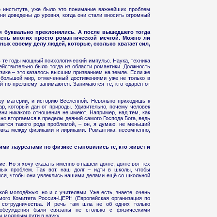
о института, уже было это понимание важнейших проблем
ни доведены до уровня, когда они стали вносить огромный
ми буквально преклонялись. А после вышедшего тогда
чень многих просто романтической мечтой. Можно ли
нных своему делу людей, которые, сколько хватает сил,
в те годы мощный психологический импульс. Наука, техника
ействительно было тогда из области романтики. Должность
зике – это казалось высшим призванием на земле. Если же
 большой мир, отмеченный достижениями уже не только в
й по-прежнему занимаются. Занимаются те, кто одарён от
ру материи, и историю Вселенной. Невольно приходишь к
ар, который дан от природы. Удивительно, почему человек
зни никакого отношения не имеют. Например, над тем, как
о вторгаемся в пределы деяний самого Господа Бога, ведь
ается такого рода проблемой, – он, я думаю, не меньший
овка между физиками и лириками. Романтика, несомненно,
кими лауреатами по физике становились те, кто живёт и
ис. Но я хочу сказать именно о нашем долге, долге вот тех
ных проблем. Так вот, наш долг – идти в школы, чтобы
ся, чтобы они увлеклись нашими делами ещё со школьной
ой молодёжью, но и с учителями. Уже есть, знаете, очень
мого Комитета Россия-ЦЕРН (Европейская организация по
 сотрудничества. И речь там шла не об одних только
обсуждения были связаны не столько с физическими
ы молодым пути в науку.