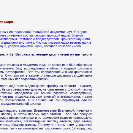
ия мира
дерных исследований Российской академии наук. Сегодня
олее значимых составляющих троицкой науки. В канун
Матвеевым. Разговор с председателем Троицкого научного
 и задачами института. Физика, позволяющая вторгнуться в
годня, уверен корифей науки, обещает немалое число
могли бы Вы сказать: четыре десятилетия жизни такого
равительства и Академии наук, по которым и был образован
нтальную базу исследований в области ядерной физики и
мы астрофизики. Вот эти направления и были фактически
ти. Они, думаю, в каком-то смысле достигли сегодня пика
ентальных исследований физики.
титута, ещё было модно делить физику на области – скажем,
то были совершенно другие, не связанные с физикой частиц
 физики, определяющие общее развитие исследований,
частиц, и физика высоких энергий, и астрофизика, и даже
ной взаимосвязи. Они сейчас как бы формируют единое
и фундаментальной физики.
адок нашего времени. Возникновение Вселенной, начиная с
 частиц, а потом первых ядер атомов – всё это процесс
в наше время иначе как в историческом разрезе невозможно.
вни молекулы, элементарных частиц, атомов, ядра атома,
орически образовывались. Потому что всем этим управляют
ной, так и её эволюцию на протяжении около 14 млрд. лет,