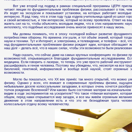
Вот уже второй год подряд в рамках специальной программы ЦЕРН приглаш
читают лекции по фундаментальным проблемам физики, рассказывают о том, чем
Их водят на экскурсии и показывают установки, на которых работают молоды
интересно. Я рад тому, что в этом году туда ездила учительница одной из школ г
и своей активностью, и тем интересом, который ко всему проявляла. Ответ на ва
жалеть сил на то, чтобы объяснять молодым людям, что в этих направлениях нау
интеллекту, что подобные исследования очень многое привносят в нашу жизнь.
Мы должны понимать, что в эпоху «холодной войны» развитие фундамент
потребностями обороны. Но времена эти ушли, и тот объём знаний, который тогда
науки и техники. Тут и Интернет, и электроника, и телевидение, и телефон – всё, ч
над фундаментальными проблемами физики рождает идеи, которые обогащают жи
наш долг – делать всё, что в наших силах, чтобы эти возможности были реализован
Надо сказать, что сейчас даже на самых крупных конференциях по физике пр
возможностей, открывающихся благодаря фундаментальным исследованиям. Есть
медицина. Если говорить о лазерах, то теперь это уже просто рабочий инструмент
расшифровать и геном человека. Поэтому мы убеждены, что, несмотря на все трудн
биологией, генетикой, информатикой и вообще всей наукой, стоят огромные
возможности.
Могло бы показаться, что XX век принёс так много открытий, что можно уж
физику. Однако у всех, кто вникает в современные проблемы физики, ощущени
небывалыми доселе колоссальными загадками, в которых очень хочется разобрат
толчок рождению Вселенной? Или каково было состояние материи на изначальном
видим в ходе экспериментов на ускорителе? Что такое «тёмная материя», котора
общем, перед нами открывается мир загадок, и все мы живём огромным желанием
движение в этом направлении есть и что это не безнадёжная трата человеч
колоссальную отдачу всему человечеству.