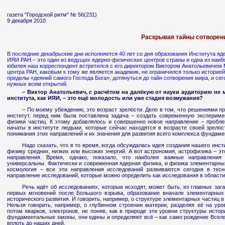
газета "Городской ритм" № 56(231)
9 декабря 2010
Раскрывая тайны сотворен
В последние декабрьские дни исполняется 40 лет со дня образования Института я
ИЯИ РАН – это один из ведущих ядерно-физических центров страны и одна из наиб
юбилея наш корреспондент встретился с его директором Виктором Анатольевичем 
центра РАН, каковым к тому же является академик, не ограничился только историей
пределы «деяний самого Господа Бога», дотянуться до тайн сотворения мира, и се
нужных всем открытий.
– Виктор Анатольевич, с расчётом на далёкую от науки аудиторию не 
института, как ИЯИ, – это ещё молодость или уже стадия возмужания?
– По моему убеждению, это возраст зрелости. Дело в том, что решениями п
институт, перед ним была поставлена задача – создать современную экспериме
физики частиц. К этому добавлялось и совершенно новое направление – пробле
начаты в институте людьми, которые сейчас находятся в возрасте своей зрелос
понимания этих направлений и их значения для развития всего комплекса фундам
Надо сказать, что в то время, когда обсуждалась идея создания нашего инс
физику средних, низких или высоких энергий. А вот астрономия, астрофизика – э
направления. Время, однако, показало, что наиболее важные направления
универсальны. Фактически и современная ядерная физика, и физика элементарных 
космология – все эти направления исследований развиваются сегодня в тес
направление исследований, которые можно определить как исследования в област
Речь идёт об исследованиях, которые исходят, может быть, из главных заг
первых мгновений после Большого взрыва, образование вначале элементарных
исторического развития. И говорить, например, о структуре элементарных частиц 
Нельзя говорить, например, о глубинном строении материи, разделяя её на уро
потом кварков, электронов, не поняв, как в природе эти уровни структуры ист
фундаментальные законы, они едины и определяют всё – как само рождение Вселен
вплоть до наших дней.